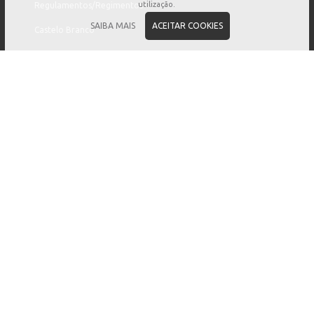
utilização.
Regulamentos/Regimentos
SAIBA MAIS
ACEITAR COOKIES
Castelo Branco
Editais
Procedimentos Concursais
BALCÃO VIRTUAL
Pedido de Reunião
Sugestões e Reclamações
Registo de Ocorrências
COMUNICAÇÃO
Eventos
Notícias