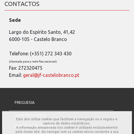
CONTACTOS
Sede
Largo do Espírito Santo, 41,42
6000-105 - Castelo Branco
Telefone: (+351) 272 343 430
(chamada para a rede fixa nacional)
Fax: 272320475
Email:
geral@jf-castelobranco.pt
FREGUESIA
Junta de Freguesia
Este site utiliza
cookies
que facilitam a navegação ou o registo e
captura de dados estatísticos.
Assembleia de Freguesia
A informação armazenada nos
cookies
é utilizada exclusivamente
pelo nosso site. Ao navegar com os
cookies
ativos consente a sua