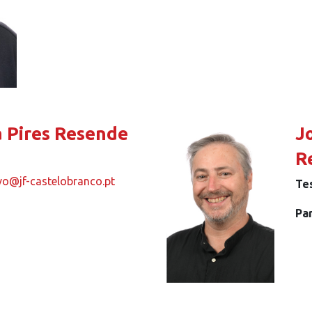
ia Pires Resende
J
R
ivo@jf-castelobranco.pt
Te
Pa