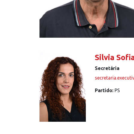
Silvia Sof
Secretária
secretaria.execut
Partido:
PS