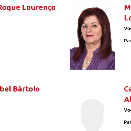
 Roque Lourenço
M
L
Vo
Pa
bel Bártolo
C
A
Vo
Pa