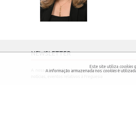
NEWSLETTER
Este site utiliza
cookies
q
A nossa newsletter tem como objectivo primeiro lev
A informação armazenada nos
cookies
é utiliza
notícias, eventos relativos à Freguesia