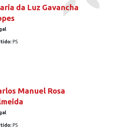
aria da Luz Gavancha
opes
gal
rtido:
PS
arlos Manuel Rosa
lmeida
gal
rtido:
PS