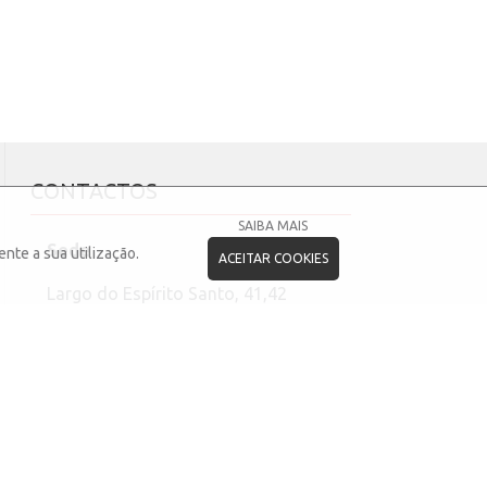
CONTACTOS
SAIBA MAIS
Sede
nte a sua utilização.
ACEITAR COOKIES
Largo do Espírito Santo, 41,42
6000-105 - Castelo Branco
Telefone: (+351) 272 343 430
(chamada para a rede fixa nacional)
Fax: 272320475
Email:
geral@jf-castelobranco.pt