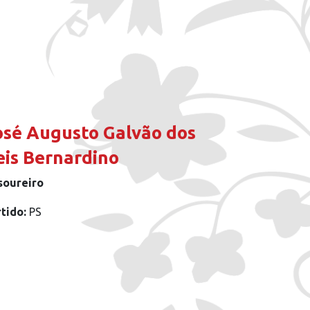
osé Augusto Galvão dos
eis Bernardino
soureiro
rtido:
PS