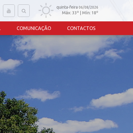
quinta-feira
06/08/2026
Máx:
33
º | Mín:
18
º
L
COMUNICAÇÃO
CONTACTOS