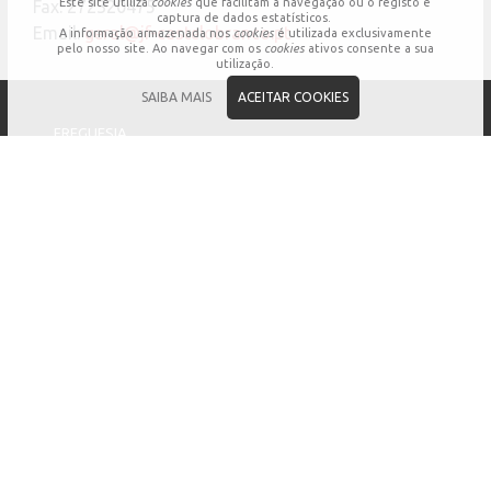
Este site utiliza
cookies
que facilitam a navegação ou o registo e
Fax: 272320475
captura de dados estatísticos.
Email:
geral@jf-castelobranco.pt
A informação armazenada nos
cookies
é utilizada exclusivamente
pelo nosso site. Ao navegar com os
cookies
ativos consente a sua
utilização.
SAIBA MAIS
ACEITAR COOKIES
FREGUESIA
Junta de Freguesia
Assembleia de Freguesia
Regulamentos/Regimentos
Castelo Branco
Editais
Procedimentos Concursais
BALCÃO VIRTUAL
Pedido de Reunião