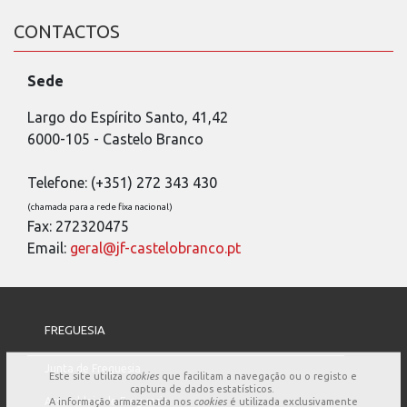
CONTACTOS
Sede
Largo do Espírito Santo, 41,42
6000-105 - Castelo Branco
Telefone: (+351) 272 343 430
(chamada para a rede fixa nacional)
Fax: 272320475
Email:
geral@jf-castelobranco.pt
FREGUESIA
Junta de Freguesia
Este site utiliza
cookies
que facilitam a navegação ou o registo e
captura de dados estatísticos.
Assembleia de Freguesia
A informação armazenada nos
cookies
é utilizada exclusivamente