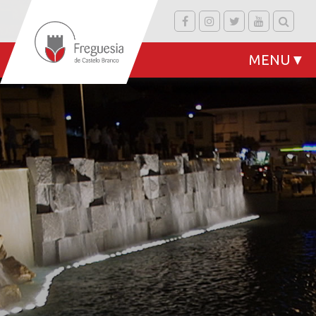
MENU
▼
▼
▼
▼