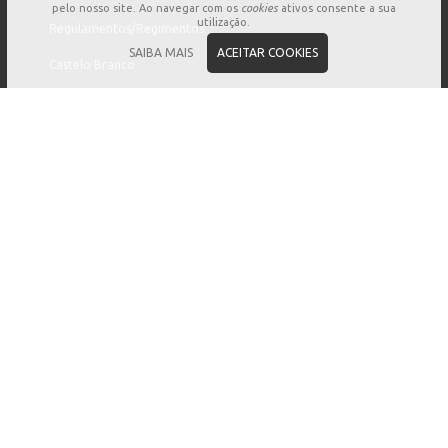
pelo nosso site. Ao navegar com os
cookies
ativos consente a sua
utilização.
Regulamentos/Regimentos
SAIBA MAIS
ACEITAR COOKIES
Castelo Branco
Editais
Procedimentos Concursais
BALCÃO VIRTUAL
Pedido de Reunião
Sugestões e Reclamações
Registo de Ocorrências
COMUNICAÇÃO
Eventos